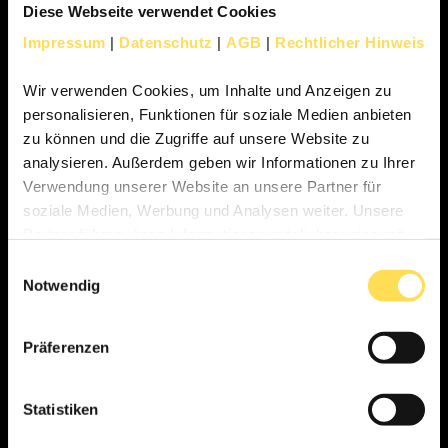
Diese Webseite verwendet Cookies
Ihre E-Mail-Adresse
*
Impressum
|
Datenschutz
|
AGB
|
Rechtlicher Hinweis
Wir verwenden Cookies, um Inhalte und Anzeigen zu
personalisieren, Funktionen für soziale Medien anbieten
Postleitzahl
*
zu können und die Zugriffe auf unsere Website zu
analysieren. Außerdem geben wir Informationen zu Ihrer
Verwendung unserer Website an unsere Partner für
soziale Medien, Werbung und Analysen weiter. Unsere
Ich möchte zurückgerufen werden.
Partner führen diese Informationen möglicherweise mit
weiteren Daten zusammen, die Sie ihnen bereitgestellt
Ihre Nachricht an uns
*
Einwilligungsauswahl
haben oder die sie im Rahmen Ihrer Nutzung der Dienste
Notwendig
gesammelt haben.
Präferenzen
Statistiken