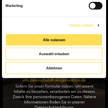
Von Zeit zu Zeit möchten wir Sie mit unserem
Marketing
Newsletter über Inhalte (E-Books, Webinare,
Events, Studien o.ä.), die für Sie von Interesse sein
könnten, sowie über unsere Produkte und
Details zeigen
Dienstleistungen informieren. Hierfür benötigen
wir Ihre Einwilligung.
Ich stimme dem Erhalt des Newsletters von
Alle zulassen
designfunktion zu. Ich bin damit einverstanden, dass
auch eine Analyse durch individuelle Messung und
Speicherung von Öffnungs- und Klickraten zu Zwecken
der Newsletter-Auswertung stattfindet.
Auswahl erlauben
Sie können diese Einwilligung jederzeit mit
Wirkung für die Zukunft widerrufen. Hierzu
Ablehnen
nutzen Sie bitte den Abbestellen-Link in jedem
Newsletter oder kontaktieren uns per E-Mail an
info.datenschutz@designfunktion.de
.
Sofern Sie unser Formular nutzen, um unsere
Inhalte zu beziehen, verarbeiten wir zu diesem
Zweck Ihre personenbezogenen Daten. Nähere
Informationen finden Sie in unserer
Datenschutzerklärung: