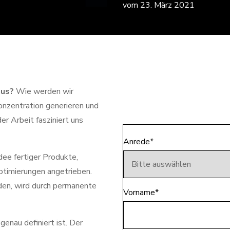
vom 23. März 2021
aus?
Wie werden wir
onzentration generieren und
r Arbeit fasziniert uns
Anrede
*
dee fertiger Produkte,
ptimierungen angetrieben.
den, wird durch permanente
Vorname
*
genau definiert ist. Der