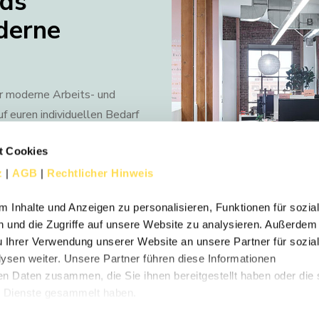
nds
derne
ür moderne Arbeits- und
 euren individuellen Bedarf
den in unseren Raumkonzepten
t Cookies
f ein Portfolio von über 150
z
|
AGB
|
Rechtlicher Hinweis
ne persönliche Beratung auch
 Inhalte und Anzeigen zu personalisieren, Funktionen für sozia
 und die Zugriffe auf unsere Website zu analysieren. Außerdem
u Ihrer Verwendung unserer Website an unsere Partner für sozia
sen weiter. Unsere Partner führen diese Informationen
en Daten zusammen, die Sie ihnen bereitgestellt haben oder die 
 Dienste gesammelt haben.