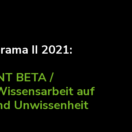
ama II 2021:
:
T BETA /
issensarbeit auf
und Unwissenheit