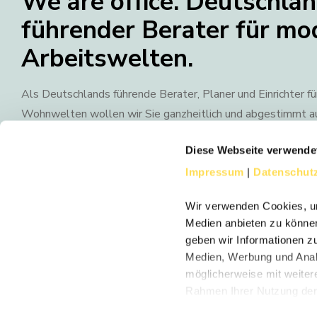
We are office. Deutschla
führender Berater für mo
Arbeitswelten.
Als Deutschlands führende Berater, Planer und Einrichter f
Wohnwelten wollen wir Sie ganzheitlich und abgestimmt auf
unterstützen. Möblierung, Textilien, Licht und Akustik bil
Diese Webseite verwende
deshalb stets eine harmonische Einheit. Dabei greifen wir au
der weltweit besten Marken zurück.
Impressum
|
Datenschut
Mit 18 Standorten in Deutschland garantieren wir zudem ei
Wir verwenden Cookies, um
in eurer Nähe.
Medien anbieten zu können
geben wir Informationen z
Medien, Werbung und Analy
möglicherweise mit weiter
Rahmen Ihrer Nutzung der