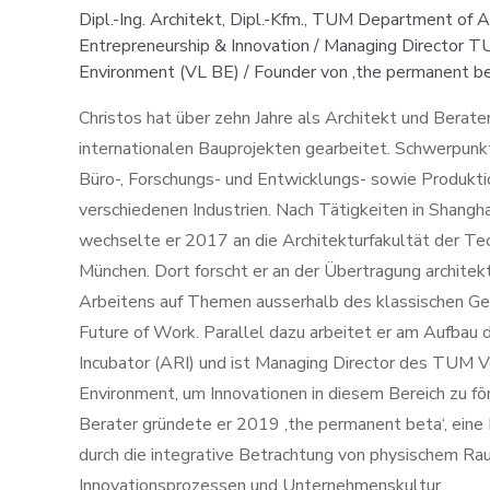
Dipl.-Ing. Architekt, Dipl.-Kfm., TUM Department of Ar
Entrepreneurship & Innovation / Managing Director T
Environment (VL BE) / Founder von ,the permanent be
Christos hat über zehn Jahre als Architekt und Berate
internationalen Bauprojekten gearbeitet. Schwerpunk
Büro-, Forschungs- und Entwicklungs- sowie Produkt
verschiedenen Industrien. Nach Tätigkeiten in Shangha
wechselte er 2017 an die Architekturfakultät der Tec
München. Dort forscht er an der Übertragung archite
Arbeitens auf Themen ausserhalb des klassischen G
Future of Work. Parallel dazu arbeitet er am Aufbau 
Incubator (ARI) und ist Managing Director des TUM V
Environment, um Innovationen in diesem Bereich zu för
Berater gründete er 2019 ‚the permanent beta‘, eine
durch die integrative Betrachtung von physischem Rau
Innovationsprozessen und Unternehmenskultur.