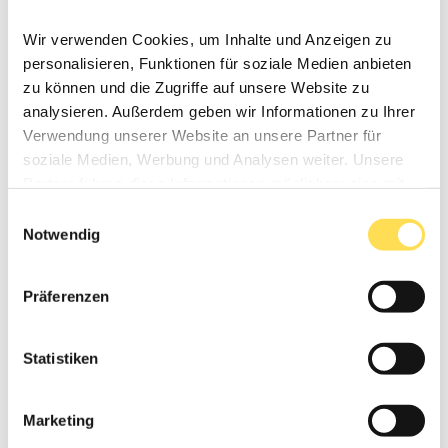
Wir verwenden Cookies, um Inhalte und Anzeigen zu
personalisieren, Funktionen für soziale Medien anbieten
zu können und die Zugriffe auf unsere Website zu
analysieren. Außerdem geben wir Informationen zu Ihrer
Verwendung unserer Website an unsere Partner für
soziale Medien, Werbung und Analysen weiter. Unsere
Partner führen diese Informationen möglicherweise mit
weiteren Daten zusammen, die Sie ihnen bereitgestellt
Einwilligungsauswahl
haben oder die sie im Rahmen Ihrer Nutzung der Dienste
Notwendig
gesammelt haben.
Präferenzen
Statistiken
Marketing