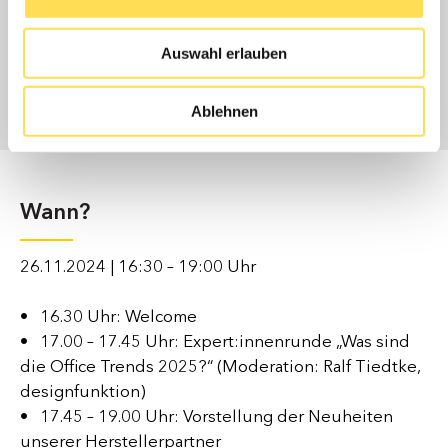
Managing Director
W+P workspace consulting GmbH
Auswahl erlauben
„Das Morgen bereits heute zu denken!“ – unter diesem Slogan
beraten Jens Schneider und Dr. Roman Wagner seit über 20
Mehr über Jens Schneider
Jahren branchenübergreifend Unternehmen.
Ablehnen
Von der ersten Projektidee über die Auswahl des richtigen
Gebäudes bis zur Implementierung einer neuen Führungs- und
Unternehmenskultur oder Entwicklung einer
Nachhaltigkeitsstrategie – sie betrachten Projekte immer
Wann?
ganzheitlich und steigern die Produktivität und
das Wohlbefinden der Mitarbeiter im Büro.
26.11.2024 | 16:30 – 19:00 Uhr
• 16.30 Uhr: Welcome
• 17.00 – 17.45 Uhr: Expert:innenrunde „Was sind
die Office Trends 2025?“ (Moderation: Ralf Tiedtke,
designfunktion)
• 17.45 – 19.00 Uhr: Vorstellung der Neuheiten
unserer Herstellerpartner