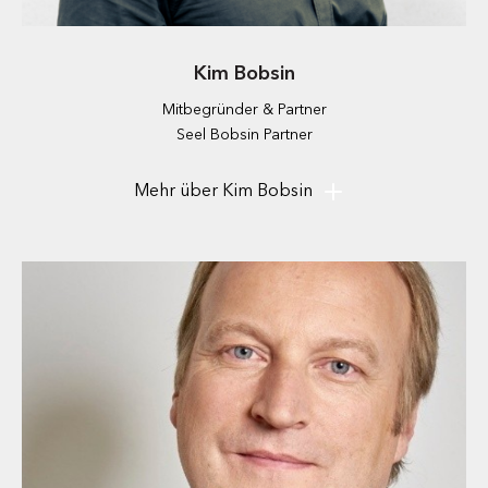
Kim Bobsin
Mitbegründer & Partner
Seel Bobsin Partner
Kim ist Mitbegründer und Partner des seit 1998 gemeinsam mit
Gunnar Seel geführten Planungsbüros Seel Bobsin Partner. Sbp
Mehr über Kim Bobsin
ist spezialisiert auf die ganzheitliche Beratung,
Konzeptionierung und Realisierung von "Emotional spaces" in
den unterschiedlichsten Disziplinen der Innenarchitektur.
Marken und Unternehmen eine eigene individuelle räumliche
und emotionale Identität zu verleihen, ist dabei das primäre
Ziel. Ein besonderer Fokus liegt auf dem Bereich Neue
Arbeitswelten.