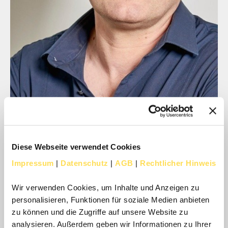
Felix Guder
Strategic Designer & CEO
Diese Webseite verwendet Cookies
R3ASON
Impressum
|
Datenschutz
|
AGB
|
Rechtlicher Hinweis
Felix ist ein strategischer Designer, Unternehmer und Experte
für digitale Transformation und Innovation. Als visionärer
Mehr über Felix Guder
Wir verwenden Cookies, um Inhalte und Anzeigen zu
Digital-Pionier gründete er 2004 Iconstorm, die Frankfurter
personalisieren, Funktionen für soziale Medien anbieten
Agentur für strategisches Design. Mit seinem Team entwickelte
zu können und die Zugriffe auf unsere Website zu
er Produkte und Services für zahlreiche DAX-Unternehmen und
analysieren. Außerdem geben wir Informationen zu Ihrer
Mittelständler. Seit 2023 liegt sein Fokus als Gründer von