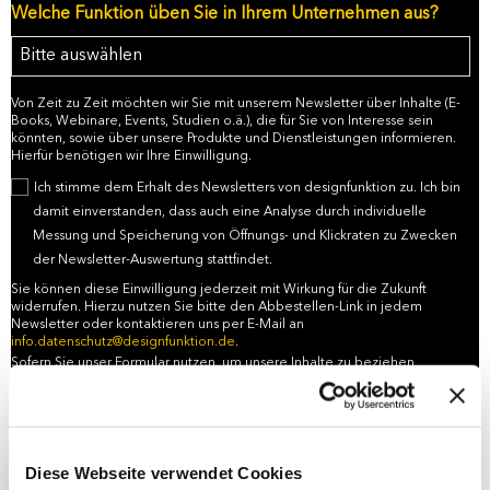
Welche Funktion üben Sie in Ihrem Unternehmen aus?
Von Zeit zu Zeit möchten wir Sie mit unserem Newsletter über Inhalte (E-
Books, Webinare, Events, Studien o.ä.), die für Sie von Interesse sein
könnten, sowie über unsere Produkte und Dienstleistungen informieren.
Hierfür benötigen wir Ihre Einwilligung.
Ich stimme dem Erhalt des Newsletters von designfunktion zu. Ich bin
damit einverstanden, dass auch eine Analyse durch individuelle
Messung und Speicherung von Öffnungs- und Klickraten zu Zwecken
der Newsletter-Auswertung stattfindet.
Sie können diese Einwilligung jederzeit mit Wirkung für die Zukunft
widerrufen. Hierzu nutzen Sie bitte den Abbestellen-Link in jedem
Newsletter oder kontaktieren uns per E-Mail an
info.datenschutz@designfunktion.de
.
Sofern Sie unser Formular nutzen, um unsere Inhalte zu beziehen,
verarbeiten wir zu diesem Zweck Ihre personenbezogenen Daten. Nähere
Informationen finden Sie in unserer Datenschutzerklärung:
https://www.designfunktion.de/datenschutz
Diese Webseite verwendet Cookies