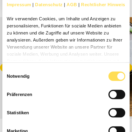
Impressum
|
Datenschutz
|
AGB
|
Rechtlicher Hinweis
Wir verwenden Cookies, um Inhalte und Anzeigen zu
personalisieren, Funktionen für soziale Medien anbieten
zu können und die Zugriffe auf unsere Website zu
analysieren. Außerdem geben wir Informationen zu Ihrer
Verwendung unserer Website an unsere Partner für
soziale Medien, Werbung und Analysen weiter. Unsere
Partner führen diese Informationen möglicherweise mit
weiteren Daten zusammen, die Sie ihnen bereitgestellt
Einwilligungsauswahl
haben oder die sie im Rahmen Ihrer Nutzung der Dienste
Notwendig
gesammelt haben.
Präferenzen
Statistiken
Marketing