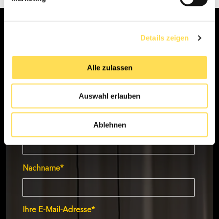
WIR SIND FÜR SIE DA!
Details zeigen
Wie können wir Ihnen helfen?
Alle zulassen
Anrede
*
Auswahl erlauben
Ablehnen
Vorname
*
Nachname
*
Ihre E-Mail-Adresse
*