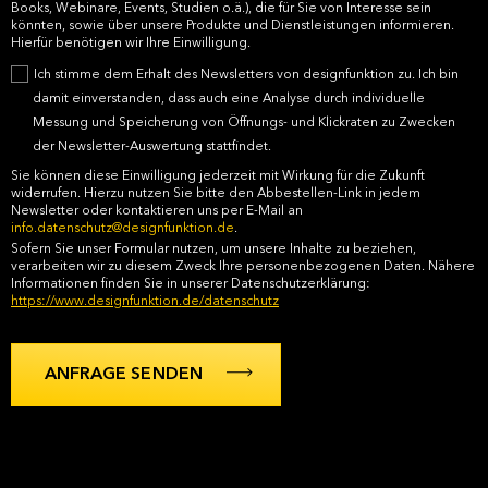
Books, Webinare, Events, Studien o.ä.), die für Sie von Interesse sein
könnten, sowie über unsere Produkte und Dienstleistungen informieren.
Hierfür benötigen wir Ihre Einwilligung.
Ich stimme dem Erhalt des Newsletters von designfunktion zu. Ich bin
damit einverstanden, dass auch eine Analyse durch individuelle
Messung und Speicherung von Öffnungs- und Klickraten zu Zwecken
der Newsletter-Auswertung stattfindet.
Sie können diese Einwilligung jederzeit mit Wirkung für die Zukunft
widerrufen. Hierzu nutzen Sie bitte den Abbestellen-Link in jedem
Newsletter oder kontaktieren uns per E-Mail an
info.datenschutz@designfunktion.de
.
Sofern Sie unser Formular nutzen, um unsere Inhalte zu beziehen,
verarbeiten wir zu diesem Zweck Ihre personenbezogenen Daten. Nähere
Informationen finden Sie in unserer Datenschutzerklärung:
https://www.designfunktion.de/datenschutz
Quas sonet maiestatis ex vel, et his blandit interesset, at usu
labore vivendo dignissim. Ius iisque platonem id, possit