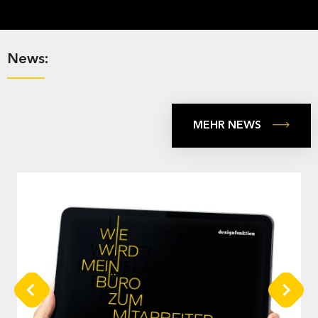
tritani corpora at duo.
News:
MEHR NEWS