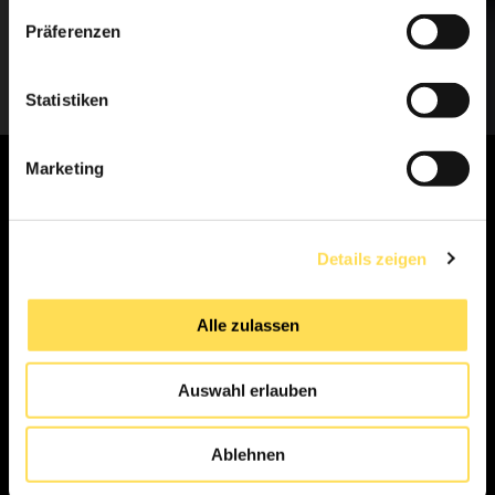
Präferenzen
Gerne gehen wir auf jeden individuellen Wunsch rund um die
Inneneinrichtung ein. Wir freuen uns auf Ihre Anfrage.
Statistiken
Marketing
Anrede
*
Details zeigen
Vorname
*
Alle zulassen
Nachname
*
Auswahl erlauben
Ablehnen
Ihre Nachricht an uns
*