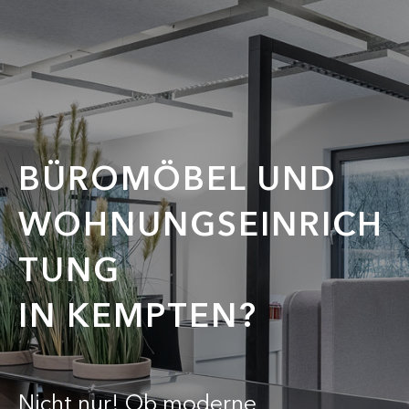
BÜROMÖBEL UND
WOHNUNGSEINRICH
TUNG
IN KEMPTEN?
Nicht nur! Ob moderne