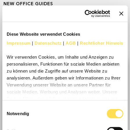
NEW OFFICE GUIDES
Ihr Wissensvorsprung bei der Büroplanung
Diese Webseite verwendet Cookies
Unsere
E-Books zum kostenfreien Download
beantworten Ihre Fragen
kompakt, klar und praxisnah
–
Impressum
|
Datenschutz
|
AGB
|
Rechtlicher Hinweis
in nur 10 Minuten Lesezeit.
Wir verwenden Cookies, um Inhalte und Anzeigen zu
personalisieren, Funktionen für soziale Medien anbieten
zu können und die Zugriffe auf unsere Website zu
analysieren. Außerdem geben wir Informationen zu Ihrer
Verwendung unserer Website an unsere Partner für
soziale Medien, Werbung und Analysen weiter. Unsere
Partner führen diese Informationen möglicherweise mit
weiteren Daten zusammen, die Sie ihnen bereitgestellt
Einwilligungsauswahl
haben oder die sie im Rahmen Ihrer Nutzung der Dienste
Notwendig
gesammelt haben.