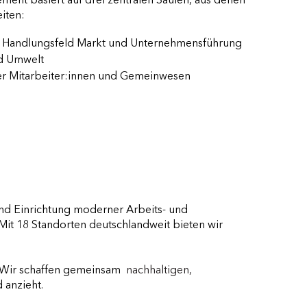
ent basiert auf drei zentralen Säulen, aus denen
iten:
Handlungsfeld Markt und Unternehmensführung
d Umwelt
er Mitarbeiter:innen und Gemeinwesen
nd Einrichtung moderner Arbeits- und
it 18 Standorten deutschlandweit bieten wir
: Wir schaffen gemeinsam
nachhaltigen,
 anzieht.