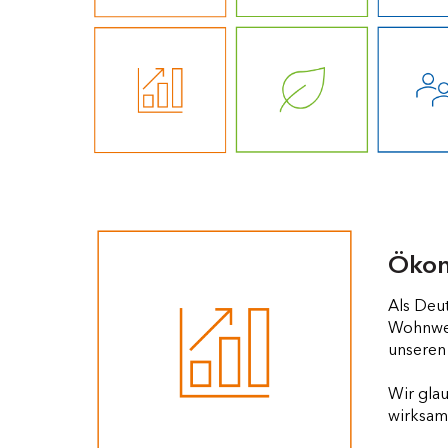
Öko
Als Deu
Wohnwel
unseren
Wir gla
wirksam