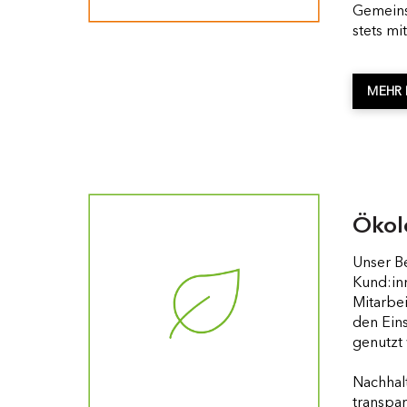
Gemeins
stets mi
MEHR 
Ökol
Unser Be
Kund:in
Mitarbe
den Eins
genutzt 
Nachhalt
transpa