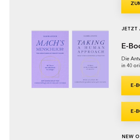
ZU
JETZT
E-Bo
Die Ant
in 40 or
E-B
E-B
NEW O