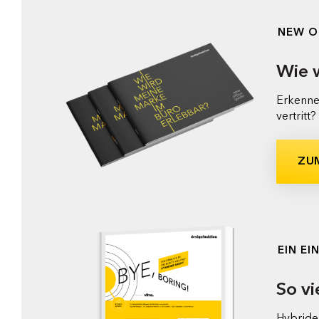
NEW O
Wie 
Erkenne
vertritt?
ZU
EIN EI
So vi