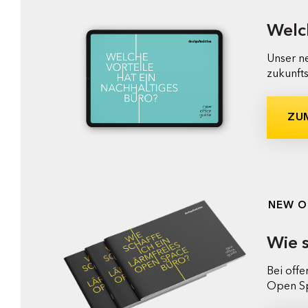
Welch
Unser ne
zukunft
ZU
NEW O
Wie 
Bei off
Open Sp