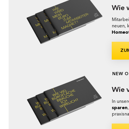
Wie 
Mitarbe
neuen, 
Homeof
ZU
NEW O
Wie v
In unse
sparen
praxisna