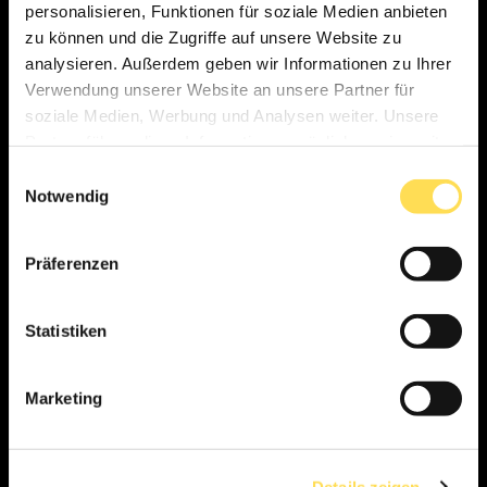
personalisieren, Funktionen für soziale Medien anbieten
zu können und die Zugriffe auf unsere Website zu
analysieren. Außerdem geben wir Informationen zu Ihrer
Verwendung unserer Website an unsere Partner für
soziale Medien, Werbung und Analysen weiter. Unsere
Partner führen diese Informationen möglicherweise mit
weiteren Daten zusammen, die Sie ihnen bereitgestellt
Einwilligungsauswahl
haben oder die sie im Rahmen Ihrer Nutzung der Dienste
Notwendig
gesammelt haben.
Präferenzen
Statistiken
Marketing
Details zeigen