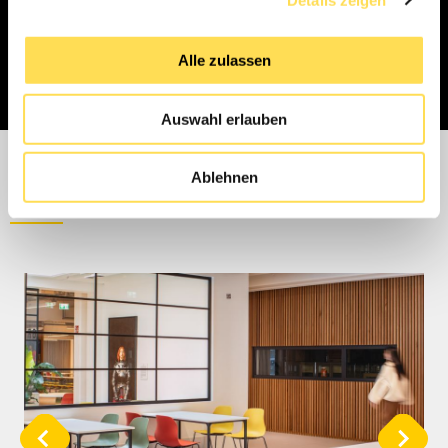
Alle zulassen
Auswahl erlauben
Diese Referenzen könnten Sie
Ablehnen
auch interessieren: