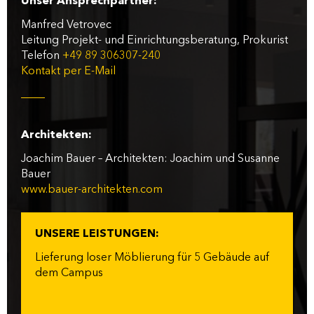
Unser Ansprechpartner:
Manfred Vetrovec
Leitung Projekt- und Einrichtungsberatung, Prokurist
Telefon
+49 89 306307-240
Kontakt per E-Mail
Architekten:
Joachim Bauer – Architekten: Joachim und Susanne
Bauer
www.bauer-architekten.com
UNSERE LEISTUNGEN:
Lieferung loser Möblierung für 5 Gebäude auf
dem Campus