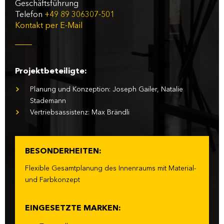
Geschäftsführung
Telefon
+49 89 306307-501
Kontakt per E-Mail
Projektbeteiligte:
Planung und Konzeption: Joseph Gailer, Natalie
Stademann
Vertriebsassistenz: Max Brändli
BESONDERHEITEN:
Flexible Gesamtplanung des Innenraums mit Material-
und Farbkonzept
EINGESETZTE MARKEN: