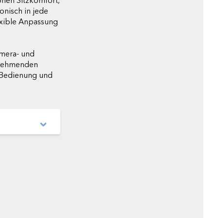
ohen Sitzkomfort,
onisch in jede
exible Anpassung
amera- und
ilnehmenden
e Bedienung und