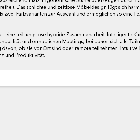
t ausreichend Platz. Ergonomische Stühle überzeugen durch h
eit. Das schlichte und zeitlose Möbeldesign fügt sich harm
ls zwei Farbvarianten zur Auswahl und ermöglichen so eine fl
tet eine reibungslose hybride Zusammenarbeit. Intelligente K
Tonqualität und ermöglichen Meetings, bei denen sich alle Te
avon, ob sie vor Ort sind oder remote teilnehmen. Intuitiv
nz und Produktivität.