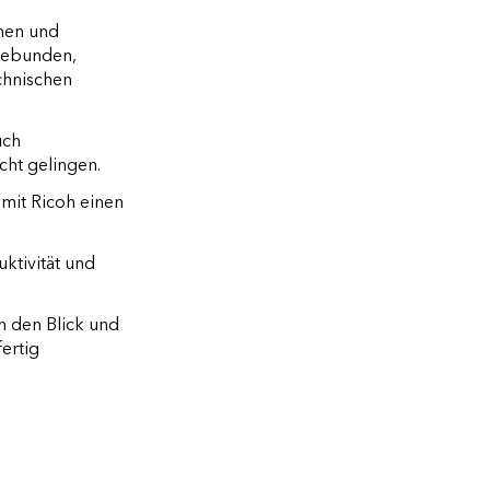
hmen und
gebunden,
chnischen
uch
ht gelingen.
 mit Ricoh einen
uktivität und
n den Blick und
fertig