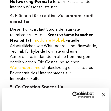
Networking-Formate
fördern zusätzlich den
internen Wissensaustausch.
4. Flächen für kreative Zusammenarbeit
einrichten
Dieser Punkt ist laut Studie der stärkste
raumbasierte Hebel.
Kreativräume brauchen
Flexibilität:
modulare Möbel
, visuelle
Arbeitsflächen wie Whiteboards und Pinnwände,
Technik für hybride Formate und eine
Atmosphäre, in der Ideen ohne Hemmungen
geteilt werden. Die Gestaltung solcher
Workshopräume
ist gleichzeitig ein sichtbares
Bekenntnis des Unternehmens zur
Innovationskultur.
5. Co-Creation-Spaces für
bereichsübergreifende Arbeit
Innovation entsteht an Schnittstellen,
beispielsweise bei spontanen Begegnungen oder