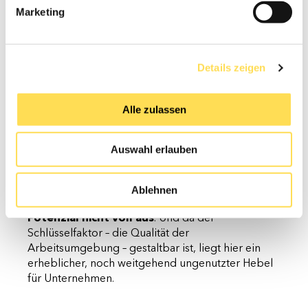
Marketing
Ein erhebliches Potenzial wartet
darauf, gehoben zu werden
Details zeigen
Besonders aufschlussreich ist ein Blick auf die
Verteilung der Gruppen: Rund 60 Prozent der
Alle zulassen
befragten Personen mit Innovationsanforderungen
in ihrer Tätigkeit gehören zu den mittel
Auswahl erlauben
innovativen Gruppen. Nur 40 Prozent zählen zu
den wirklich hoch Innovativen.
Das bedeutet umgekehrt: Die
Mehrheit der
Ablehnen
Wissensarbeitenden schöpft ihr innovatives
Potenzial nicht voll aus
. Und da der
Schlüsselfaktor – die Qualität der
Arbeitsumgebung – gestaltbar ist, liegt hier ein
erheblicher, noch weitgehend ungenutzter Hebel
für Unternehmen.