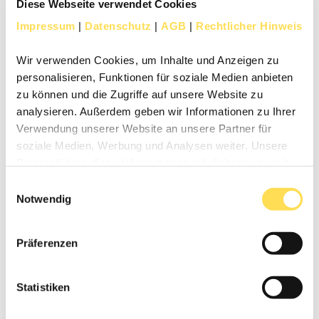
Diese Webseite verwendet Cookies
in interdisziplinäre Workshops. Räume, die explizit
zum
Zusammentreffen verschiedener
Impressum
|
Datenschutz
|
AGB
|
Rechtlicher Hinweis
Abteilungen
einladen sind deshalb ein zentrales
Element zukunftsorientierter Bürogestaltung.
Wir verwenden Cookies, um Inhalte und Anzeigen zu
Modulare, anpassbare Flächen ermöglichen dabei
personalisieren, Funktionen für soziale Medien anbieten
die nötige Flexibilität für unterschiedliche
zu können und die Zugriffe auf unsere Website zu
Nutzungsszenarien.
analysieren. Außerdem geben wir Informationen zu Ihrer
Verwendung unserer Website an unsere Partner für
soziale Medien, Werbung und Analysen weiter. Unsere
Partner führen diese Informationen möglicherweise mit
weiteren Daten zusammen, die Sie ihnen bereitgestellt
Einwilligungsauswahl
haben oder die sie im Rahmen Ihrer Nutzung der Dienste
Notwendig
gesammelt haben.
Präferenzen
Statistiken