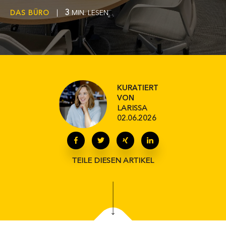
3
DAS BÜRO
|
MIN. LESEN
KURATIERT
VON
LARISSA
02.06.2026
TEILE DIESEN ARTIKEL