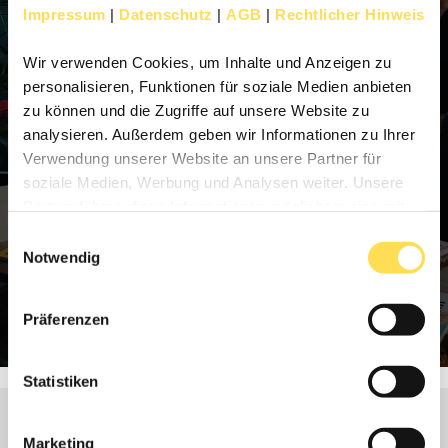
Blog-Newsletter sind Sie damit einverstanden, dass
Impressum
|
Datenschutz
|
AGB
|
Rechtlicher Hinweis
auch eine Analyse durch individuelle Messung und
Speicherung von Öffnungs- und Klickraten zu
Wir verwenden Cookies, um Inhalte und Anzeigen zu
Zwecken der Newsletter-Auswertung stattfindet.
personalisieren, Funktionen für soziale Medien anbieten
Sie erhalten hierzu einmal monatlich eine E-Mail-
zu können und die Zugriffe auf unsere Website zu
Benachrichtigung von uns. Ihre Einwilligung
analysieren. Außerdem geben wir Informationen zu Ihrer
können Sie jederzeit mit Wirkung für die Zukunft
Verwendung unserer Website an unsere Partner für
am Ende jedes Blog-Updates oder unter
soziale Medien, Werbung und Analysen weiter. Unsere
info@designfunktion.de widerrufen. Bitte beachten
Partner führen diese Informationen möglicherweise mit
Sie auch unsere Datenschutzerklärung.
weiteren Daten zusammen, die Sie ihnen bereitgestellt
Einwilligungsauswahl
haben oder die sie im Rahmen Ihrer Nutzung der Dienste
Notwendig
gesammelt haben.
Präferenzen
Statistiken
Marketing
HAT IHNEN DIESER BLOG-BEITRAG