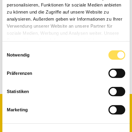
personalisieren, Funktionen für soziale Medien anbieten
Wie nutze ich meine Bürofläche
effizient?
zu können und die Zugriffe auf unsere Website zu
Wie wird mein Unternehmen im Büro
erlebbar?
analysieren. Außerdem geben wir Informationen zu Ihrer
Holen Sie sich mit den New Office Guides
Verwendung unserer Website an unsere Partner für
kostenfrei
die wichtigsten Grundlagen für Ihre
soziale Medien, Werbung und Analysen weiter. Unsere
Bürogestaltung in
je 6 Min. Lesezeit!
Partner führen diese Informationen möglicherweise mit
weiteren Daten zusammen, die Sie ihnen bereitgestellt
Einwilligungsauswahl
haben oder die sie im Rahmen Ihrer Nutzung der Dienste
Notwendig
gesammelt haben.
ZU DEN NEW OFFICE GUIDES
Präferenzen
Statistiken
Marketing
TEILE DIESEN ARTIKEL