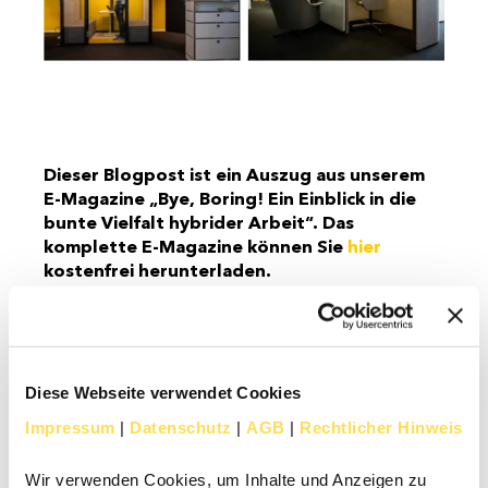
Dieser Blogpost ist ein Auszug aus unserem
E-Magazine „Bye, Boring! Ein Einblick in die
bunte Vielfalt hybrider Arbeit“. Das
komplette E-Magazine können Sie
hier
kostenfrei herunterladen.
Diese Webseite verwendet Cookies
Die 3 dringendsten Fragen der
Impressum
|
Datenschutz
|
AGB
|
Rechtlicher Hinweis
Büroplanung:
Wir verwenden Cookies, um Inhalte und Anzeigen zu
Wie wird mein Büro zum
Mitarbeiter-Magnet?