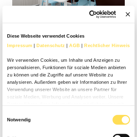
Diese Webseite verwendet Cookies
Arbeitsplatz einrichten: Farbe und
Impressum
|
Datenschutz
|
AGB
|
Rechtlicher Hinweis
Akustik
Auch die richtige Farbgebung in Büroräumen kann
Wir verwenden Cookies, um Inhalte und Anzeigen zu
die Produktivität erheblich beeinflussen – darauf
personalisieren, Funktionen für soziale Medien anbieten
sollten Arbeitnehmer und Arbeitgeber achten,
zu können und die Zugriffe auf unsere Website zu
wenn sie den idealen Arbeitsplatz einrichten. Rot-
analysieren. Außerdem geben wir Informationen zu Ihrer
und Orangetöne können z.B. aktivierend und
Verwendung unserer Website an unsere Partner für
leistungssteigernd wirken. Arbeitgeber müssen
soziale Medien, Werbung und Analysen weiter. Unsere
dafür aber nicht gleich eine ganze Wand rot oder
Partner führen diese Informationen möglicherweise mit
orange anpinseln. Stattdessen kann sich die
weiteren Daten zusammen, die Sie ihnen bereitgestellt
Farbgebung in Bildern, Raumtrennern oder
Einwilligungsauswahl
haben oder die sie im Rahmen Ihrer Nutzung der Dienste
Designelementen in der richtigen Farbe
Notwendig
widerspiegeln.
gesammelt haben.
Mit diesen Elementen schlagen Arbeitgeber beim