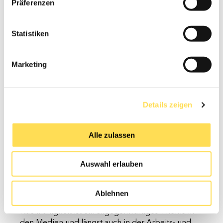
Präferenzen
Einrichten des Arbeitsplatzes übrigens gleich zwei
Fliegen mit einer Klappe. Denn sie sind nicht nur
schön anzuschauen, sie dienen überdies als
Statistiken
Schallschutz
. Und auch die richtige Akustik ist ein
wichtiger Faktor für produktives Arbeiten. Eine
Marketing
hallende Büroumgebung lenkt ab und sorgt durch
einen zu lauten Geräuschpegel immer wieder für
unschöne Unterbrechungen. Und nach jeder
Störung kann es mehrere Minuten dauern, bis der
Details zeigen
alte Konzentrationspegel wieder erreicht ist. Das
kostet viel Zeit.
Alle zulassen
Ökologische Aspekte bei der
Auswahl erlauben
Einrichtung eines modernen
Arbeitsplatzes
Ablehnen
Die Forderung nach mehr Umweltbewusstsein und
Nachhaltigkeit ist ein allgegenwärtiges Thema in