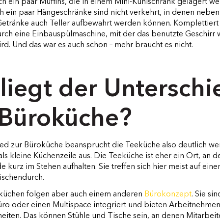
och ein paar Muffins, die in einem Mini-Kühlschrank gelagert w
h ein paar Hängeschränke sind nicht verkehrt, in denen nebe
Getränke auch Teller aufbewahrt werden können. Komplettiert
rch eine Einbauspülmaschine, mit der das benutzte Geschirr 
ird. Und das war es auch schon – mehr braucht es nicht.
liegt der Unterschi
 Büroküche?
ied zur Büroküche beansprucht die Teeküche also deutlich w
s kleine Küchenzeile aus. Die Teeküche ist eher ein Ort, an d
e kurz im Stehen aufhalten. Sie treffen sich hier meist auf eine
ischendurch.
üchen folgen aber auch einem anderen
Bürokonzept
. Sie sin
o oder einen Multispace integriert und bieten Arbeitnehme
eiten. Das können Stühle und Tische sein, an denen Mitarbei