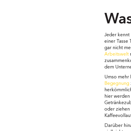
Was
Jeder kennt
einer Tasse 
gar nicht me
Arbeitswelt
m
zusammenkom
dem Unterne
Umso mehr l
Begegnung
herkömmliche
hier werden 
Getränkezube
oder ziehen 
Kaffeevolla
Darüber hina