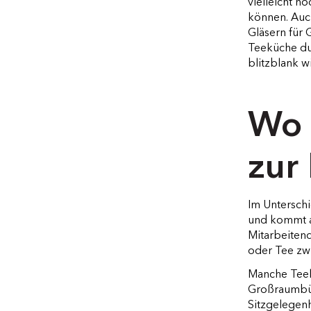
vielleicht n
können. Auc
Gläsern für 
Teeküche du
blitzblank w
Wo 
zur
Im Untersch
und kommt al
Mitarbeitend
oder Tee zw
Manche Teek
Großraumbür
Sitzgelegenh