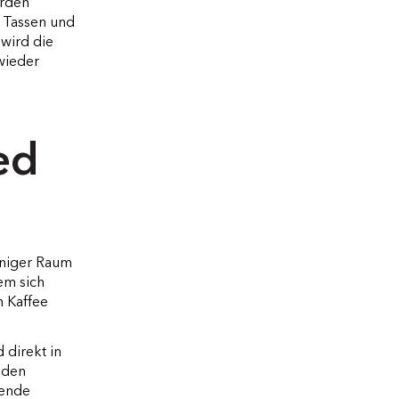
erden
n Tassen und
 wird die
wieder
ed
eniger Raum
em sich
n Kaffee
d direkt in
nden
tende