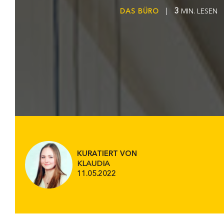
3
DAS BÜRO
|
MIN. LESEN
KURATIERT VON
KLAUDIA
11.05.2022