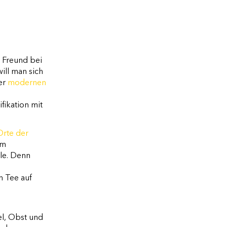
 Freund bei
ill man sich
der
modernen
fikation mit
Orte der
im
le. Denn
n Tee auf
m
el, Obst und