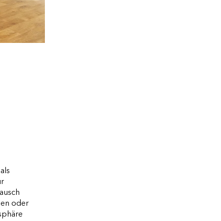
als
ur
lausch
den oder
sphäre