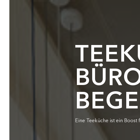
TEEK
BÜRO
BEG
Eine Teeküche ist ein Boost f